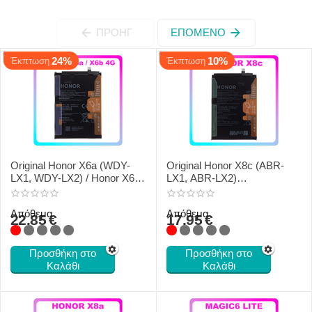
ΠΡΟΗΓ
ΕΠΌΜΕΝΟ
24%
10%
Έκπτωση
Έκπτωση
Original Honor X6a (WDY-
Original Honor X8c (ABR-
LX1, WDY-LX2) / Honor X6b
LX1, ABR-LX2)
4G (JDY-LX1, JDY-LX2)
HB456592EHW Battery Li-
HB466594EGW Battery Li-
Ion 5000mAh H2402AAGP
Απόθεμα
Απόθεμα
Ion 5200mAh H2402AAEF
22.85
€
17.95
€
Προσθήκη στο
Προσθήκη στο
Καλάθι
Καλάθι