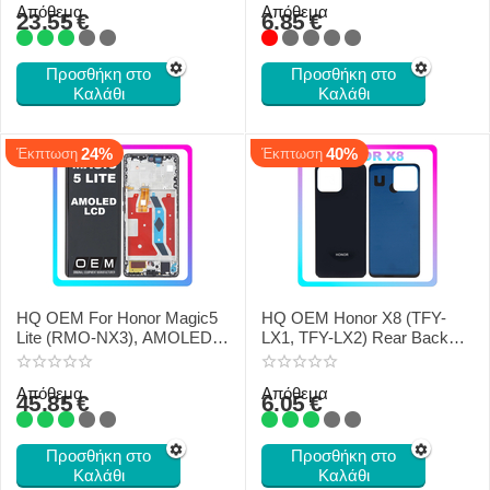
Απόθεμα
Απόθεμα
Ion 4500mAh H2402AADF
23.55
€
6.85
€
Προσθήκη στο
Προσθήκη στο
Καλάθι
Καλάθι
24%
40%
Έκπτωση
Έκπτωση
HQ OEM For Honor Magic5
HQ OEM Honor X8 (TFY-
Lite (RMO-NX3), AMOLED
LX1, TFY-LX2) Rear Back
LCD Οθόνη + Touch Screen
Battery Cover Black
Digitizer + Frame Black
Απόθεμα
Απόθεμα
45.85
€
6.05
€
Προσθήκη στο
Προσθήκη στο
Καλάθι
Καλάθι