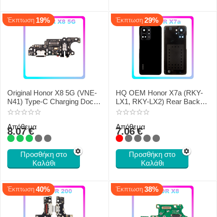
19%
29%
Έκπτωση
Έκπτωση
Original Honor X8 5G (VNE-
HQ OEM Honor X7a (RKY-
N41) Type-C Charging Dock
LX1, RKY-LX2) Rear Back
+ Microphone + Audio Jack
Battery Cover Black
H0235ADAF
Απόθεμα
Απόθεμα
8.07
€
7.06
€
Προσθήκη στο
Προσθήκη στο
Καλάθι
Καλάθι
40%
38%
Έκπτωση
Έκπτωση