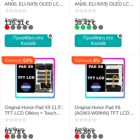
AN00, ELI-NX9) OLED LCD
AN00, ELI-NX9) OLED LCD
Οθόνη + Touch Screen +
Οθόνη + Touch Screen Black
Frame + Battery White
Απόθεμα
Απόθεμα
0235ALRK
135.31
€
39.42
€
Προσθήκη στο
Προσθήκη στο
Καλάθι
Καλάθι
53%
4%
Έκπτωση
Έκπτωση
Original Honor Pad X9 11.5",
Original Honor Pad X8
TFT LCD Οθόνη + Touch
(AGM3-W09HN) TFT LCD
Screen Digitizer Black
Οθόνη + Touch Screen
H0235AHBK
Digitizer Black H0235ADFU
Απόθεμα
Απόθεμα
93.78
€
95.80
€