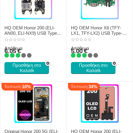
HQ OEM Honor 200 (ELI-
HQ OEM Honor X8 (TFY-
AN00, ELI-NX9) USB Type-C
LX1, TFY-LX2) USB Type-C
Charging Dock + Microphone
Charging Dock + Microphone
Απόθεμα
Απόθεμα
6.05
€
5.00
€
Προσθήκη στο
Προσθήκη στο
Καλάθι
Καλάθι
10%
34%
Έκπτωση
Έκπτωση
Original Honor 200 5G (ELI-
HQ OEM Honor 200 (ELI-