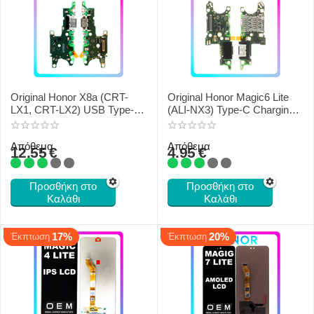
Original Honor X8a (CRT-
Original Honor Magic6 Lite
LX1, CRT-LX2) USB Type-C
(ALI-NX3) Type-C Charging
Charging Dock + Microphone
Dock + Microphone + Sim
H0235AEVE
Reader H0235AHJH
Απόθεμα
Απόθεμα
12.55
€
4.95
€
Προσθήκη στο
Προσθήκη στο
Καλάθι
Καλάθι
17%
20%
Έκπτωση
Έκπτωση