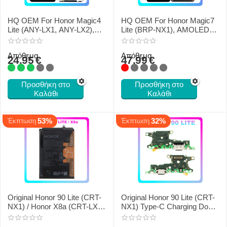
HQ OEM For Honor Magic4
HQ OEM For Honor Magic7
Lite (ANY-LX1, ANY-LX2),
Lite (BRP-NX1), AMOLED
IPS LCD Οθόνη + Touch
LCD Οθόνη + Touch Screen
Screen Digitizer + Frame
Digitizer Black
Απόθεμα
Απόθεμα
Black
24.95
€
47.99
€
Προσθήκη στο
Προσθήκη στο
Καλάθι
Καλάθι
53%
32%
Έκπτωση
Έκπτωση
Original Honor 90 Lite (CRT-
Original Honor 90 Lite (CRT-
NX1) / Honor X8a (CRT-LX1,
NX1) Type-C Charging Dock
CRT-LX2, CRT-LX3)
+ Microphone H0235AGDT
HB416594EGW Battery Li-