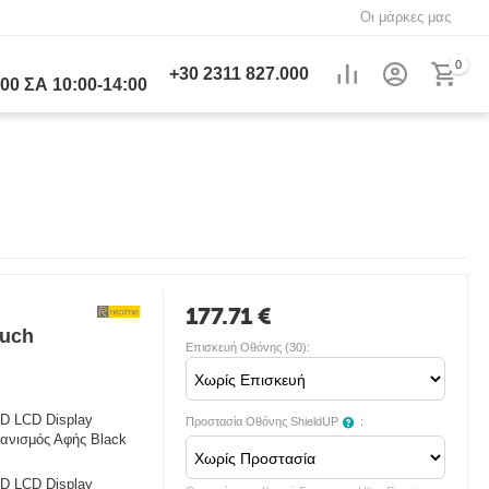
Οι μάρκες μας
0
+30
2311 827.000
00 ΣΑ 10:00-14:00
177.71
€
ouch
Επισκευή Οθόνης (30):
D LCD Display
Προστασία Οθόνης ShieldUP
:
χανισμός Αφής Black
D LCD Display