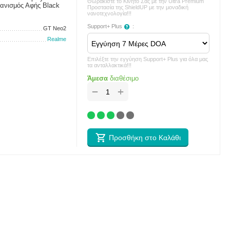
Θωρακίστε το Κινητό Σας με την Ultra Premium
χανισμός Αφής Black
Προστασία της ShieldUP με την μοναδική
νανοτεχνολογία!!!
Support+ Plus
:
GT Neo2
Realme
Επιλέξτε την εγγύηση Support+ Plus για όλα μας
τα ανταλλακτικά!!!
Άμεσα
διαθέσιμο
+
−
Προσθήκη στο Καλάθι