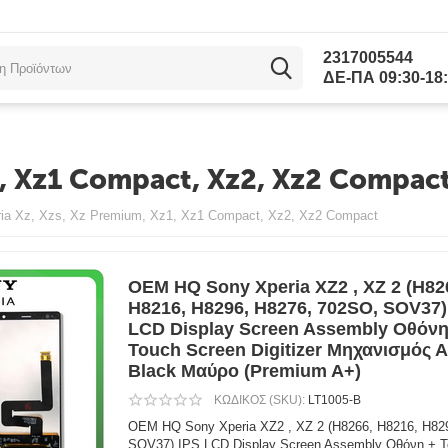
2317005544
ΔΕ-ΠΑ 09:30-18:
1, Xz1 Compact, Xz2, Xz2 Compac
ria Xz, Xzs, Xz Premium, Xz1, Xz1 Compact, Xz2, Xz2 Compact
OEM HQ Sony Xperia XZ2 , XZ 2 (H82
H8216, H8296, H8276, 702SO, SOV37)
LCD Display Screen Assembly Οθόνη
Touch Screen Digitizer Μηχανισμός 
Black Μαύρο (Premium A+)
ΚΩΔΙΚΟΣ (SKU):
LT1005-B
OEM HQ Sony Xperia XZ2 , XZ 2 (H8266, H8216, H82
SOV37) IPS LCD Display Screen Assembly Οθόνη + To