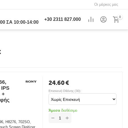
Οι μάρκες μας
0
+30
2311 827.000
00 ΣΑ 10:00-14:00
t
66,
24.60
€
 IPS
Επισκευή Οθόνης (30):
 +
Αφής
Άμεσα
διαθέσιμο
+
−
96, H8276, 702SO,
uch Screen Digitizer