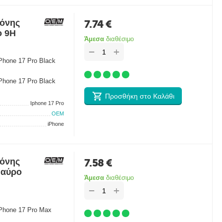
θόνης
7.74
€
ο 9H
Άμεσα
διαθέσιμο
+
−
Phone 17 Pro Black
Phone 17 Pro Black
Προσθήκη στο Καλάθι
Iphone 17 Pro
OEM
iPhone
θόνης
7.58
€
Μαύρο
Άμεσα
διαθέσιμο
+
−
iPhone 17 Pro Max