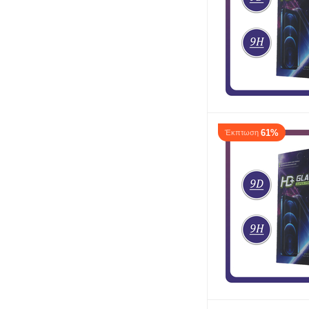
61%
Έκπτωση