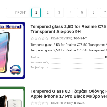
ΠΡΟΗΓ
1
2
3
4
5
6
7
Tempered glass 2,5D for Realme C75
Transparent Διάφανο 9H
ΚΩΔΙΚΟΣ (SKU):
TG0424-T
Tempered glass 2,5D for Realme C75 5G Transparent
Tempered glass 2,5D for Realme C75 5G Transparent
Realme
R
Κατασκευαστής
Συμβατότητα με
Tempered Glass 6D Τζαμάκι Οθόνης 
Apple iPhone 17 Pro Black Μαύρο 9H
ΚΩΔΙΚΟΣ (SKU):
TG0423-T