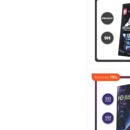
75%
Έκπτωση