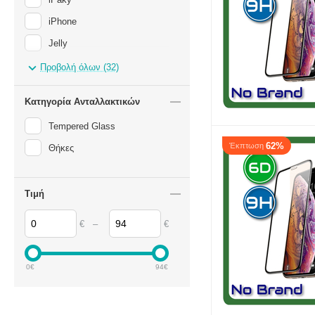
iPhone
Jelly
Kaku/Kakusiga
Προβολή όλων (32)
maXlife
Κατηγορία Ανταλλακτικών
Nillkin
Tempered Glass
ONEPLUS
62%
Έκπτωση
Θήκες
Realme
Rebeltec
Τιμή
RO&MAN
Setty
–
€
€
ShieldUP
Spigen
0
€
94
€
Vennus
Xiaomi