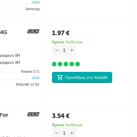
OEM
Samsung
 4G
1.97
€
Άμεσα
διαθέσιμο
+
−
 Διάφανο 9H
 Διάφανο 9H
Realme C71
Προσθήκη στο Καλάθι
OEM
REALME 12 5G
For
3.54
€
Άμεσα
διαθέσιμο
+
−