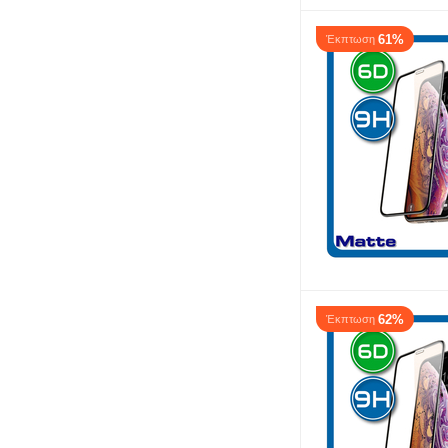
XO
61%
Έκπτωση
​Kisswill​
Baseus
Usams
DeTech
Earldom
Mocoson
No brand
OEM
Tactical
62%
Έκπτωση