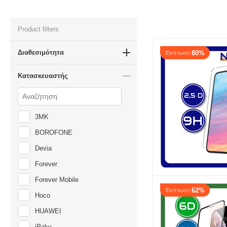
Product filters
Διαθεσιμότητα
80%
Έκπτωση
Κατασκευαστής
3MK
BOROFONE
Devia
Forever
Forever Mobile
62%
Έκπτωση
Hoco
HUAWEI
iPaky