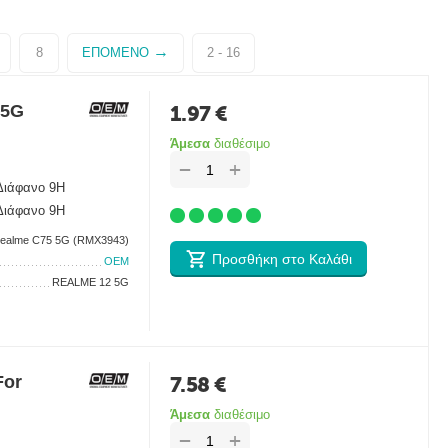
8
ΕΠΌΜΕΝΟ
2 - 16
 5G
1.97
€
Άμεσα
διαθέσιμο
+
−
 Διάφανο 9H
 Διάφανο 9H
ealme C75 5G (RMX3943)
Προσθήκη στο Καλάθι
OEM
REALME 12 5G
For
7.58
€
Άμεσα
διαθέσιμο
+
−