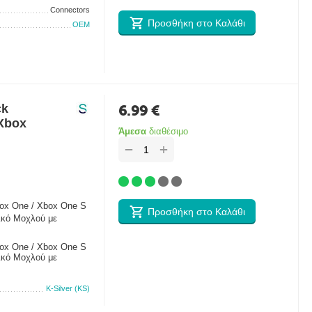
Connectors
Προσθήκη στο Καλάθι
OEM
ck
6.99
€
 Xbox
Άμεσα
διαθέσιμο
+
−
box One / Xbox One S
Προσθήκη στο Καλάθι
τικό Μοχλού με
box One / Xbox One S
τικό Μοχλού με
K-Silver (KS)