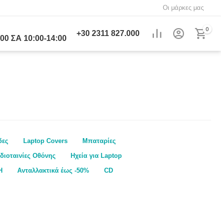
Οι μάρκες μας
0
+30
2311 827.000
00 ΣΑ 10:00-14:00
δες
Laptop Covers
Μπαταρίες
διοταινίες Οθόνης
Ηχεία για Laptop
H
Ανταλλακτικά έως -50%
CD