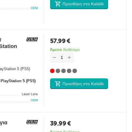
Προσθήκη στο Καλάθι
OEM
/
57.99
€
Station
Άμεσα
διαθέσιμο
+
−
ayStation 5 (PS5)
PlayStation 5 (PS5)
Προσθήκη στο Καλάθι
Laser Lens
OEM
για
39.99
€