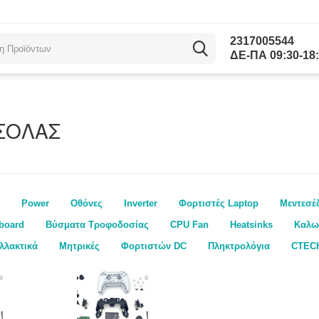
2317005544
ΔΕ-ΠΑ 09:30-18:
ΣΟΛΑΣ
Power
Οθόνες
Inverter
Φορτιστές Laptop
Μεντεσέ
board
Βύσματα Τροφοδοσίας
CPU Fan
Heatsinks
Καλω
λλακτικά
Μητρικές
Φορτιστών DC
Πληκτρολόγια
CTEC