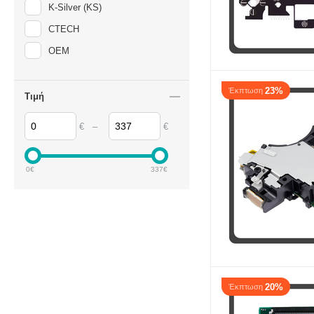
K-Silver (KS)
CTECH
OEM
23%
Έκπτωση
Τιμή
–
€
€
0
€
337
€
20%
Έκπτωση