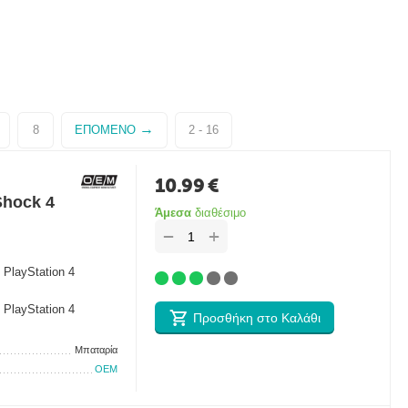
8
ΕΠΌΜΕΝΟ
2 - 16
10.99
€
Shock 4
Άμεσα
διαθέσιμο
+
−
 PlayStation 4
 PlayStation 4
Προσθήκη στο Καλάθι
Μπαταρία
OEM