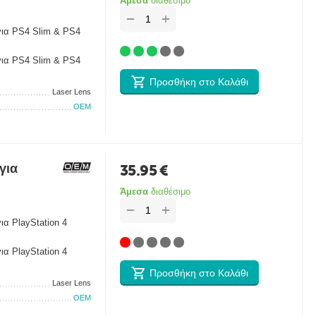
Άμεσα
διαθέσιμο
+
−
για PS4 Slim & PS4
για PS4 Slim & PS4
Προσθήκη στο Καλάθι
Laser Lens
OEM
για
35.95
€
Άμεσα
διαθέσιμο
+
−
α PlayStation 4
α PlayStation 4
Προσθήκη στο Καλάθι
Laser Lens
OEM