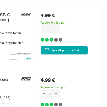
USB-C
4.99
€
ense)
Άμεσα
διαθέσιμο
+
−
ιο PlayStation 5
ιο PlayStation 5
Προσθήκη στο Καλάθι
Connectors
OEM
σόλα
4.99
€
Άμεσα
διαθέσιμο
+
−
5 (PS5)
5 (PS5)