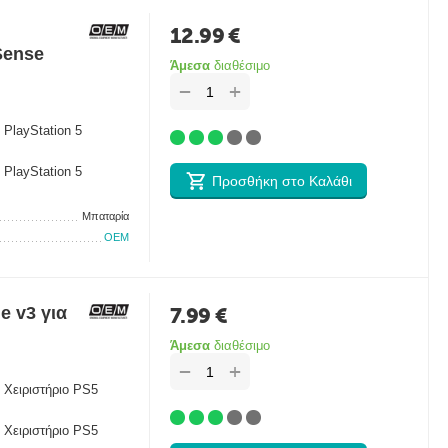
12.99
€
Sense
Άμεσα
διαθέσιμο
+
−
 PlayStation 5
 PlayStation 5
Προσθήκη στο Καλάθι
Μπαταρία
OEM
e v3 για
7.99
€
Άμεσα
διαθέσιμο
+
−
 Χειριστήριο PS5
 Χειριστήριο PS5