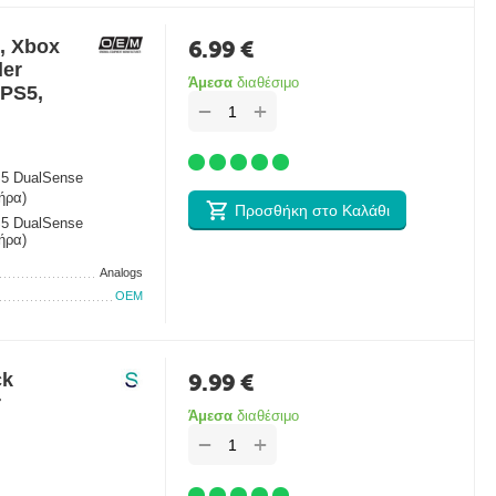
, Xbox
6.99
€
ler
Άμεσα
διαθέσιμο
 PS5,
+
−
S5 DualSense
ήρα)
Προσθήκη στο Καλάθι
S5 DualSense
ήρα)
Analogs
OEM
ck
9.99
€
r
Άμεσα
διαθέσιμο
+
−