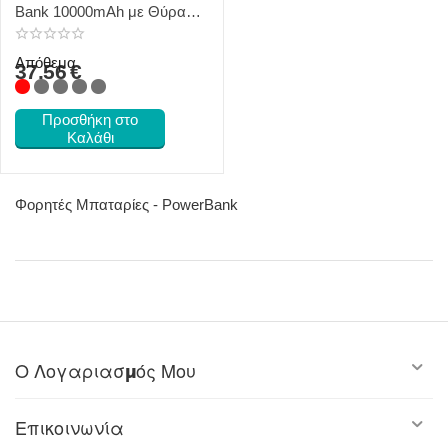
Bank 10000mAh με Θύρα
USB-A και Θύρα USB-C
Quick Charge 3.0 Μαύρο
Απόθεμα
37.56
€
Προσθήκη στο
Καλάθι
Φορητές Μπαταρίες - PowerBank
Ο Λογαριασμός Μου
Επικοινωνία