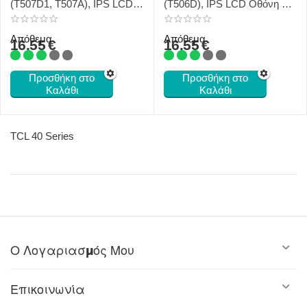
(T507D1, T507A), IPS LCD
(T506D), IPS LCD Οθόνη +
Οθόνη + Touch Screen
Touch Screen Digitizer Space
Digitizer Gravity Grey
Dark
Απόθεμα
Απόθεμα
16.55
€
16.55
€
Προσθήκη στο
Προσθήκη στο
Καλάθι
Καλάθι
TCL 40 Series
Ο Λογαριασμός Μου
Επικοινωνία