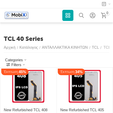
0
TCL 40 Series
Αρχική
Κατάλογος
ΑΝΤΑΛΛΑΚΤΙΚΑ ΚΙΝΗΤΩΝ
TCL
TCL 4
/
/
/
/
Categories
Filters
45%
34%
Έκπτωση
Έκπτωση
New Refurbished TCL 408
New Refurbished TCL 405