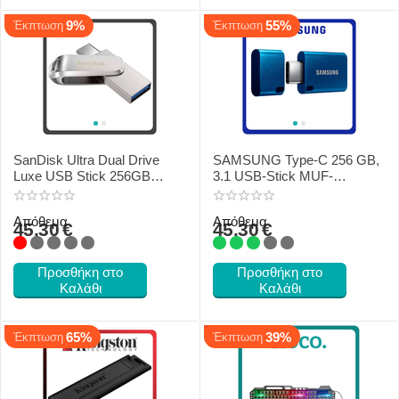
9%
55%
Έκπτωση
Έκπτωση
SanDisk Ultra Dual Drive
SAMSUNG Type-C 256 GB,
Luxe USB Stick 256GB
3.1 USB-Stick MUF-
SDDDC4-256G-G46
256DA/APC
Απόθεμα
Απόθεμα
45.30
€
45.30
€
Προσθήκη στο
Προσθήκη στο
Καλάθι
Καλάθι
65%
39%
Έκπτωση
Έκπτωση