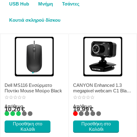
USB Hub
Μνήμη
Τσάντες
Κουτιά σκληρού δίσκου
Dell MS116 Ενσύρματο
CANYON Enhanced 1.3
Ποντίκι Mouse Μαύρο Black
megapixel webcam C1 Black
Μαύρο
Απόθεμα
Απόθεμα
10.20
€
19.99
€
Προσθήκη στο
Προσθήκη στο
Καλάθι
Καλάθι