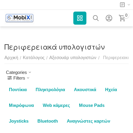
0
Περιφερειακά υπολογιστών
Αρχική
Κατάλογος
Αξεσουάρ υπολογιστών
Περιφερειακά 
/
/
/
Categories
Filters
Ποντίκια
Πληκτρολόγια
Ακουστικά
Ηχεία
Μικρόφωνα
Web κάμερες
Mouse Pads
Joysticks
Bluetooth
Αναγνώστες καρτών