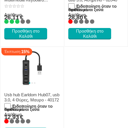
Ενσύρματο Πληκτρολόγιο
Ειδοποίηση όταν το
προϊόν είναι ξανά διαθέσιμο
Black Μαύρο
Απόθεμα
Απόθεμα
26.11
€
28.80
€
Προσθήκη στο
Προσθήκη στο
Καλάθι
Καλάθι
15%
Έκπτωση
Usb hub Earldom Hub07, usb
3.0, 4 Θύρες, Μαυρο - 40172
Ειδοποίηση όταν το
προϊόν είναι ξανά διαθέσιμο
Απόθεμα
12.93
€