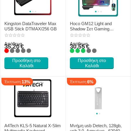
Kingston DataTraveler Max
Hoco GM12 Light and
USB Stick DTMAX/256 GB
Shadow Σετ Gaming
Πληκτρολόγιο Με Διακόπτες
και RGB Φωτισμό & Ποντίκι
Απόθεμα
Απόθεμα
(Αγγλικό US)
35.20
€
30.55
€
Προσθήκη στο
Προσθήκη στο
Καλάθι
Καλάθι
13%
6%
Έκπτωση
Έκπτωση
A4Tech KLS-5 Natural X-Slim
Μνήμη usb Detech, 128gb,
Multimedia Keyboard
usb 3.0, Ασημένιο - 62040